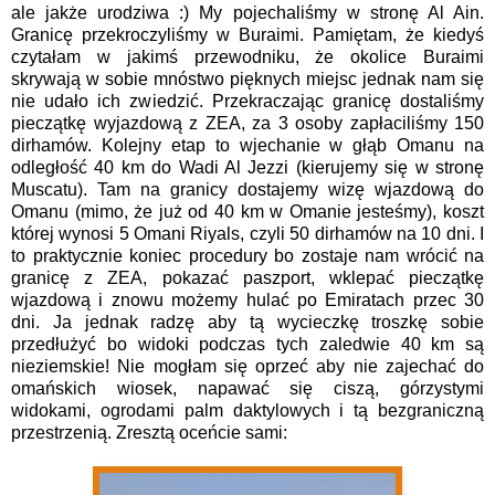
ale jakże urodziwa :) My pojechaliśmy w stronę Al Ain.
Granicę przekroczyliśmy w Buraimi. Pamiętam, że kiedyś
czytałam w jakimś przewodniku, że okolice Buraimi
skrywają w sobie mnóstwo pięknych miejsc jednak nam się
nie udało ich zwiedzić. Przekraczając granicę dostaliśmy
pieczątkę wyjazdową z ZEA, za 3 osoby zapłaciliśmy 150
dirhamów. Kolejny etap to wjechanie w głąb Omanu na
odległość 40 km do Wadi Al Jezzi (kierujemy się w stronę
Muscatu). Tam na granicy dostajemy wizę wjazdową do
Omanu (mimo, że już od 40 km w Omanie jesteśmy), koszt
której wynosi 5 Omani Riyals, czyli 50 dirhamów na 10 dni. I
to praktycznie koniec procedury bo zostaje nam wrócić na
granicę z ZEA, pokazać paszport, wklepać pieczątkę
wjazdową i znowu możemy hulać po Emiratach przec 30
dni. Ja jednak radzę aby tą wycieczkę troszkę sobie
przedłużyć bo widoki podczas tych zaledwie 40 km są
nieziemskie! Nie mogłam się oprzeć aby nie zajechać do
omańskich wiosek, napawać się ciszą, górzystymi
widokami, ogrodami palm daktylowych i tą bezgraniczną
przestrzenią. Zresztą oceńcie sami: