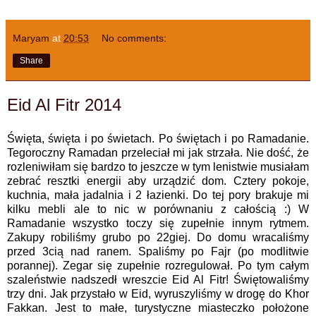
Maryam
at
20:53
No comments:
Share
Eid Al Fitr 2014
Święta, święta i po świetach. Po świętach i po Ramadanie.
Tegoroczny Ramadan przeleciał mi jak strzała. Nie dość, że
rozleniwiłam się bardzo to jeszcze w tym lenistwie musiałam
zebrać resztki energii aby urządzić dom. Cztery pokoje,
kuchnia, mała jadalnia i 2 łazienki. Do tej pory brakuje mi
kilku mebli ale to nic w porównaniu z całością :) W
Ramadanie wszystko toczy się zupełnie innym rytmem.
Zakupy robiliśmy grubo po 22giej. Do domu wracaliśmy
przed 3cią nad ranem. Spaliśmy po Fajr (po modlitwie
porannej). Zegar się zupełnie rozregulował. Po tym całym
szaleństwie nadszedł wreszcie Eid Al Fitr! Świętowaliśmy
trzy dni. Jak przystało w Eid, wyruszyliśmy w drogę do Khor
Fakkan. Jest to małe, turystyczne miasteczko położone