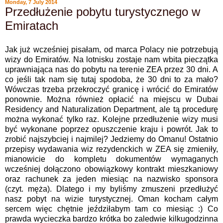
Monday, 7 July 2014
Przedłużenie pobytu turystycznego w
Emiratach
Jak już wcześniej pisałam, od marca Polacy nie potrzebują
wizy do Emiratów. Na lotnisku zostaje nam wbita pieczątka
uprawniająca nas do pobytu na terenie ZEA przez 30 dni. A
co jeśli tak nam się tutaj spodoba, że 30 dni to za mało?
Wówczas trzeba przekroczyć granicę i wrócić do Emiratów
ponownie. Można również opłacić na miejscu w Dubai
Residency and Naturalization Department, ale tą procedurę
można wykonać tylko raz. Kolejne przedłużenie wizy musi
być wykonane poprzez opuszczenie kraju i powrót. Jak to
zrobić najszybciej i najmilej? Jedziemy do Omanu! Ostatnio
przepisy wydawania wiz rezydenckich w ZEA się zmieniły,
mianowicie do kompletu dokumentów wymaganych
wcześniej dołączono obowiązkowy kontrakt mieszkaniowy
oraz rachunek za jeden miesiąc na nazwisko sponsora
(czyt. męża). Dlatego i my byliśmy zmuszeni przedłużyć
nasz pobyt na wizie turystycznej. Oman kocham całym
sercem więc chętnie jeździłabym tam co miesiąc :) Co
prawda wycieczka bardzo krótka bo zaledwie kilkugodzinna