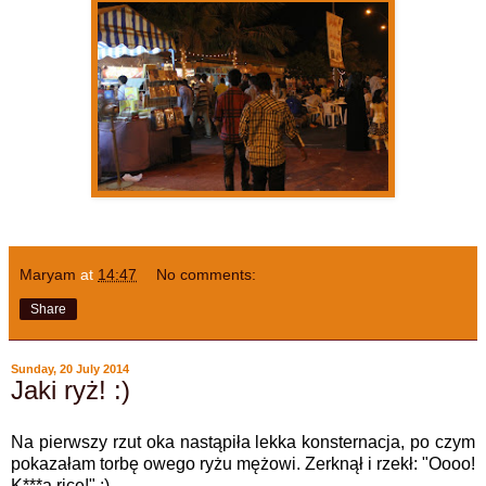
Maryam
at
14:47
No comments:
Share
Sunday, 20 July 2014
Jaki ryż! :)
Na pierwszy rzut oka nastąpiła lekka konsternacja, po czym
pokazałam torbę owego ryżu mężowi. Zerknął i rzekł: "Oooo!
K***a rice!" ;)