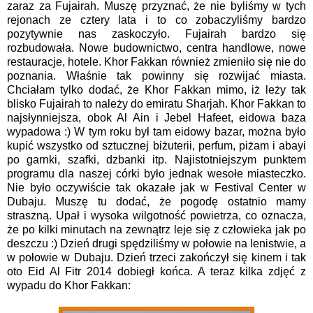
zaraz za Fujairah. Muszę przyznać, że nie byliśmy w tych
rejonach ze cztery lata i to co zobaczyliśmy bardzo
pozytywnie nas zaskoczyło. Fujairah bardzo się
rozbudowała. Nowe budownictwo, centra handlowe, nowe
restauracje, hotele. Khor Fakkan również zmieniło się nie do
poznania. Właśnie tak powinny się rozwijać miasta.
Chciałam tylko dodać, że Khor Fakkan mimo, iż leży tak
blisko Fujairah to należy do emiratu Sharjah. Khor Fakkan to
najsłynniejsza, obok Al Ain i Jebel Hafeet, eidowa baza
wypadowa :) W tym roku był tam eidowy bazar, można było
kupić wszystko od sztucznej biżuterii, perfum, piżam i abayi
po garnki, szafki, dzbanki itp. Najistotniejszym punktem
programu dla naszej córki było jednak wesołe miasteczko.
Nie było oczywiście tak okazałe jak w Festival Center w
Dubaju. Muszę tu dodać, że pogodę ostatnio mamy
straszną. Upał i wysoka wilgotność powietrza, co oznacza,
że po kilki minutach na zewnątrz leje się z człowieka jak po
deszczu :) Dzień drugi spędziliśmy w połowie na lenistwie, a
w połowie w Dubaju. Dzień trzeci zakończył się kinem i tak
oto Eid Al Fitr 2014 dobiegł końca. A teraz kilka zdjęć z
wypadu do Khor Fakkan: