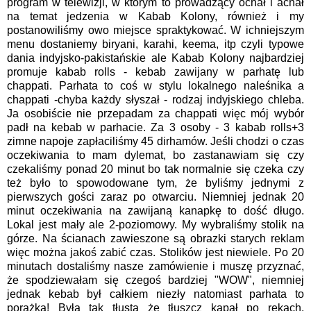
program w telewizji, w którym to prowadzący ochał i achał
na temat jedzenia w Kabab Kolony, również i my
postanowiliśmy owo miejsce spraktykować. W ichniejszym
menu dostaniemy biryani, karahi, keema, itp czyli typowe
dania indyjsko-pakistańskie ale Kabab Kolony najbardziej
promuje kabab rolls - kebab zawijany w parhatę lub
chappati. Parhata to coś w stylu lokalnego naleśnika a
chappati -chyba każdy słyszał - rodzaj indyjskiego chleba.
Ja osobiście nie przepadam za chappati więc mój wybór
padł na kebab w parhacie. Za 3 osoby - 3 kabab rolls+3
zimne napoje zapłaciliśmy 45 dirhamów. Jeśli chodzi o czas
oczekiwania to mam dylemat, bo zastanawiam się czy
czekaliśmy ponad 20 minut bo tak normalnie się czeka czy
też było to spowodowane tym, że byliśmy jednymi z
pierwszych gości zaraz po otwarciu. Niemniej jednak 20
minut oczekiwania na zawijaną kanapkę to dość długo.
Lokal jest mały ale 2-poziomowy. My wybraliśmy stolik na
górze. Na ścianach zawieszone są obrazki starych reklam
więc można jakoś zabić czas. Stolików jest niewiele. Po 20
minutach dostaliśmy nasze zamówienie i muszę przyznać,
że spodziewałam się czegoś bardziej "WOW", niemniej
jednak kebab był całkiem niezły natomiast parhata to
porażka! Była tak tłusta że tłuszcz kapał po rękach.