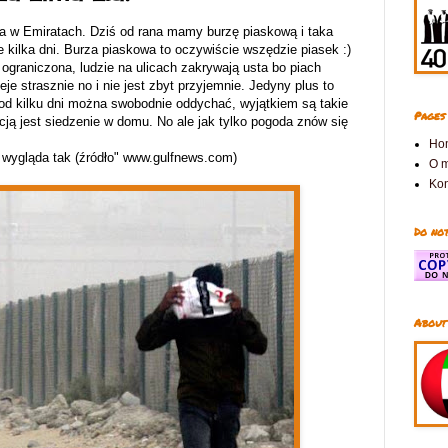
ma w Emiratach. Dziś od rana mamy burzę piaskową i taka
 kilka dni. Burza piaskowa to oczywiście wszędzie piasek :)
ograniczona, ludzie na ulicach zakrywają usta bo piach
eje strasznie no i nie jest zbyt przyjemnie. Jedyny plus to
 od kilku dni można swobodnie oddychać, wyjątkiem są takie
Pages
pcją jest siedzenie w domu. No ale jak tylko pogoda znów się
Ho
 wygląda tak (źródło" www.gulfnews.com)
O 
Kon
Do not
About