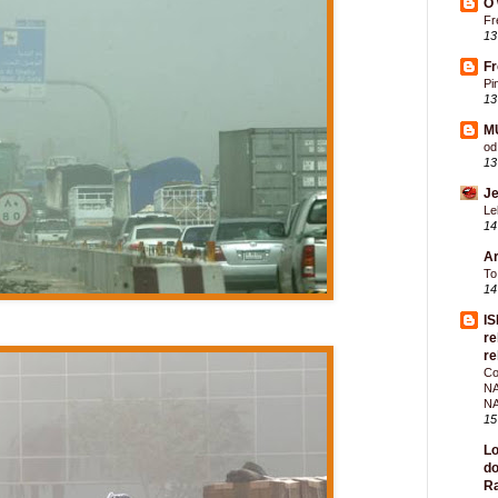
O 
Fr
13
F
Pi
13
M
od
13
Je
Le
14
Ar
To
14
IS
re
re
Co
NA
N
15
Lo
do
Ra