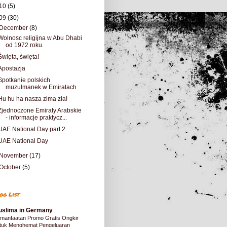
10
(5)
09
(30)
December
(8)
Wolnosc religijna w Abu Dhabi
od 1972 roku.
Święta, święta!
Apostazja
Spotkanie polskich
muzułmanek w Emiratach
Hu hu ha nasza zima zła!
Zjednoczone Emiraty Arabskie
- informacje praktycz...
UAE National Day part 2
UAE National Day
November
(17)
October
(5)
og List
slima in Germany
manfaatan Promo Gratis Ongkir
tuk Menghemat Pengeluaran