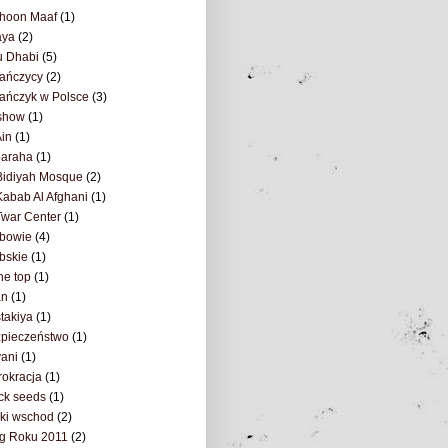
hoon Maaf
(1)
aya
(2)
u Dhabi
(5)
ańczycy
(2)
ańczyk w Polsce
(3)
show
(1)
Ain
(1)
baraha
(1)
Bidiyah Mosque
(2)
Kabab Al Afghani
(1)
Twar Center
(1)
abowie
(4)
bskie
(1)
the top
(1)
an
(1)
takiya
(1)
pieczeństwo
(1)
yani
(1)
rokracja
(1)
ck seeds
(1)
ski wschod
(2)
g Roku 2011
(2)