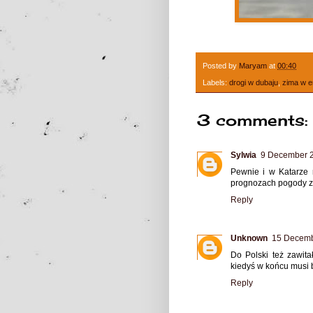
Posted by
Maryam
at
00:40
Labels:
drogi w dubaju
,
zima w e
3 comments:
Sylwia
9 December 2
Pewnie i w Katarze 
prognozach pogody z
Reply
Unknown
15 Decemb
Do Polski też zawita
kiedyś w końcu musi b
Reply