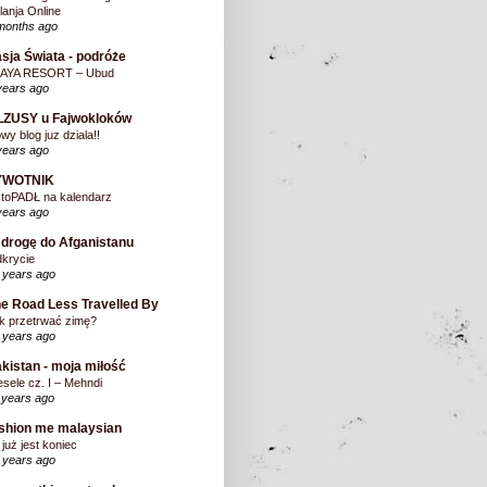
lanja Online
months ago
sja Świata - podróże
AYA RESORT – Ubud
years ago
LZUSY u Fajwokloków
wy blog juz dziala!!
years ago
YWOTNIK
stoPADŁ na kalendarz
years ago
drogę do Afganistanu
krycie
 years ago
e Road Less Travelled By
k przetrwać zimę?
 years ago
kistan - moja miłość
sele cz. I – Mehndi
 years ago
shion me malaysian
 już jest koniec
 years ago