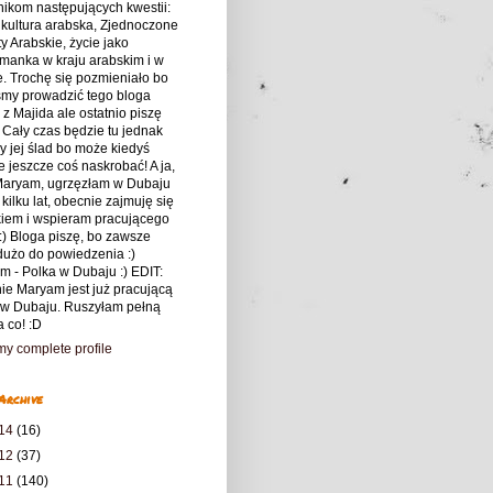
nikom następujących kwestii:
 kultura arabska, Zjednoczone
y Arabskie, życie jako
manka w kraju arabskim i w
. Trochę się pozmieniało bo
śmy prowadzić tego bloga
z Majida ale ostatnio piszę
 Cały czas będzie tu jednak
 jej ślad bo może kiedyś
 jeszcze coś naskrobać! A ja,
 Maryam, ugrzęzłam w Dubaju
 kilku lat, obecnie zajmuję się
kiem i wspieram pracującego
:) Bloga piszę, bo zawsze
użo do powiedzenia :)
m - Polka w Dubaju :) EDIT:
ie Maryam jest już pracującą
 w Dubaju. Ruszyłam pełną
a co! :D
y complete profile
Archive
14
(16)
12
(37)
11
(140)