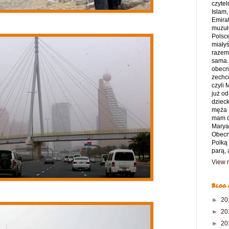
czytel
Islam,
Emirat
muzuł
Polsce
miały
razem 
sama.
obecny
zechce
czyli
już od
dziec
męża 
mam d
Marya
Obecn
Polką
parą, 
View m
Blog 
►
20
►
20
►
20