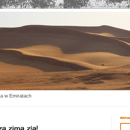
ka w Emiratach
Natio
a zima zła!