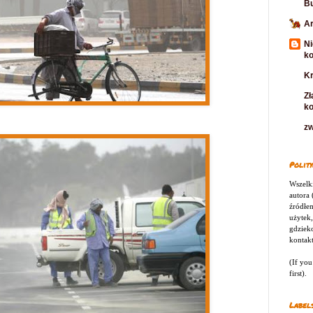
B
Ar
Ni
k
Kr
Zł
k
zw
Polity
Wszelki
autora
źródłem
użytek,
gdziek
kontak
(If you
first).
Label