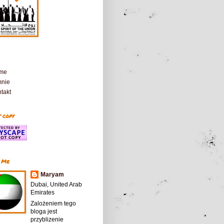
me
mnie
takt
 copy
 Me
Maryam
Dubai, United Arab
Emirates
Zalożeniem tego
bloga jest
przyblizenie