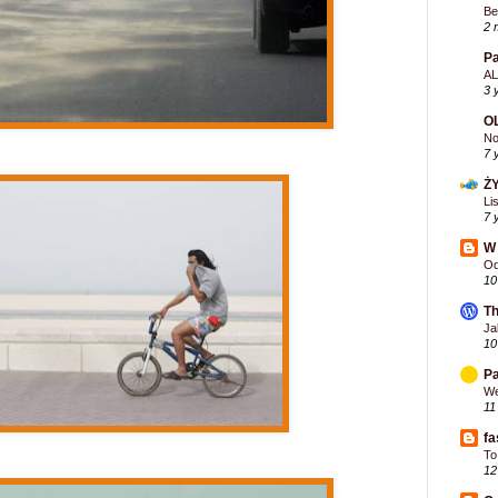
Be
2 
Pa
AL
3 
O
No
7 
Ż
Li
7 
W 
Od
10
Th
Ja
10
Pa
We
11
fa
To
12