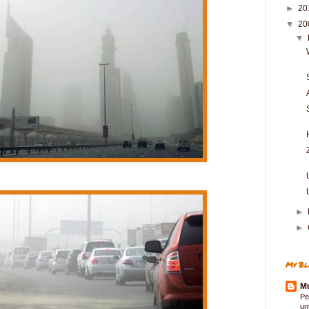
►
20
▼
20
▼
►
►
My Bl
Mu
Pe
un