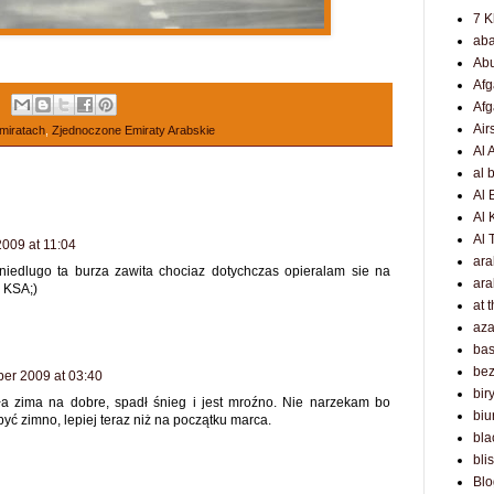
7 K
ab
Ab
Afg
Afg
Air
miratach
,
Zjednoczone Emiraty Arabskie
Al 
al 
Al 
Al 
Al 
009 at 11:04
ar
niedlugo ta burza zawita chociaz dotychczas opieralam sie na
ara
 KSA;)
at 
az
bas
bez
er 2009 at 03:40
bir
ła zima na dobre, spadł śnieg i jest mroźno. Nie narzekam bo
biu
yć zimno, lepiej teraz niż na początku marca.
bla
bli
Blo