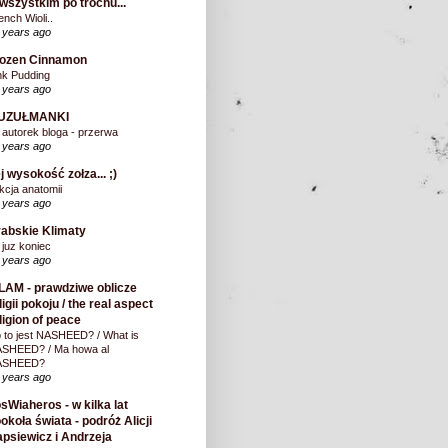
wszystkim po trochu...
ench Wioli..
 years ago
rozen Cinnamon
nk Pudding
 years ago
UZUŁMANKI
 autorek bloga - przerwa
 years ago
j wysokość zołza... ;)
kcja anatomii
 years ago
abskie Klimaty
 juz koniec
 years ago
LAM - prawdziwe oblicze
ligii pokoju / the real aspect
ligion of peace
 to jest NASHEED? / What is
SHEED? / Ma howa al
ASHEED?
 years ago
sWiaheros - w kilka lat
okoła świata - podróż Alicji
psiewicz i Andrzeja