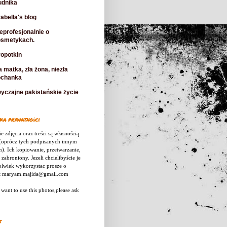
udnika
abella's blog
eprofesjonalnie o
osmetykach.
opotkin
a matka, zła żona, niezła
ochanka
yczajne pakistańskie życie
ka prywatności
e zdjęcia oraz treści są własnością
 (oprócz tych podpisanych innym
). Ich kopiowanie, przetwarzanie,
 zabroniony.
Jezeli chcielibyście je
olwiek wykorzystac prosze o
t maryam.majida@gmail.com
 want to use this photos,please ask
s