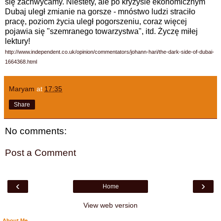
się zachwycamy. Niestety, ale po kryzysie ekonomicznym
Dubaj uległ zmianie na gorsze - mnóstwo ludzi straciło
pracę, poziom życia uległ pogorszeniu, coraz więcej
pojawia się "szemranego towarzystwa", itd. Życzę miłej
lektury!
http://www.independent.co.uk/opinion/commentators/johann-hari/the-dark-side-of-dubai-
1664368.html
Maryam
at
17:35
Share
No comments:
Post a Comment
‹
›
Home
View web version
About Me