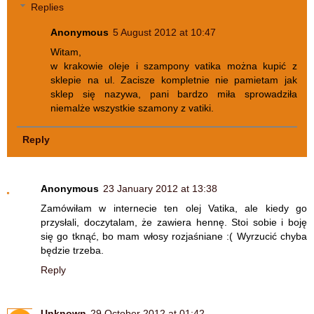
Replies
Anonymous
5 August 2012 at 10:47
Witam,
w krakowie oleje i szampony vatika można kupić z
sklepie na ul. Zacisze kompletnie nie pamietam jak
sklep się nazywa, pani bardzo miła sprowadziła
niemalże wszystkie szamony z vatiki.
Reply
Anonymous
23 January 2012 at 13:38
Zamówiłam w internecie ten olej Vatika, ale kiedy go
przysłali, doczytalam, że zawiera hennę. Stoi sobie i boję
się go tknąć, bo mam włosy rozjaśniane :( Wyrzucić chyba
będzie trzeba.
Reply
Unknown
29 October 2012 at 01:42