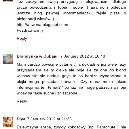
Też zaczynam swoją przygodę z olejowaniem, dlatego
życzę powodzenia i Tobie i sobie ;) aaa no i polecam
jeszcze blog pewnej włosomaniaczki, fajnie pisze o
pielęgnacji włosów :)
http://anwena.blogspot.com/
Pozdrawiam :)
Reply
Blondynka w Dubaju
7 January 2012 at 16:48
Mam bardzo powazne pytanie ;) a dokladnie juz wiele razy
przygladalam sie ty olejka ale boje sie ze one do blond
wlosow sie nie nadaja gdys te sa bardzo wybarwione a
olejki moga posiadac barwniki. Czy masz moze jakies
informcja na ten temat?? bo juz nie moge patrzec na moje
wlosy sa takie suche i zniszczone.
Reply
Diya
7 January 2012 at 21:35
Dziewczyna araba, zwykły kokosowy (np. Parachute ) nie