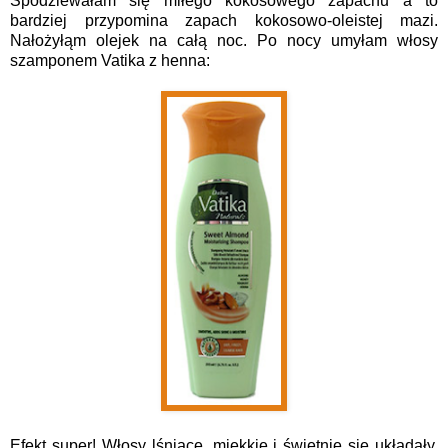
Spodziewałam się miłego kokosowego zapachu a to
bardziej przypomina zapach kokosowo-oleistej mazi.
Nałożyłąm olejek na całą noc. Po nocy umyłam włosy
szamponem Vatika z henna:
Efekt super! Włosy lśniące, miękkie i świetnie się układały.