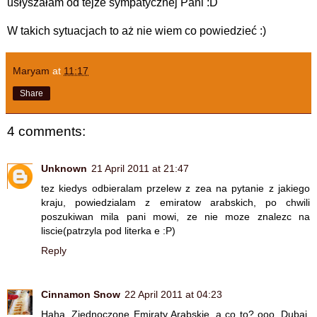
usłyszałam od tejże sympatycznej Pani :D
W takich sytuacjach to aż nie wiem co powiedzieć :)
Maryam
at
11:17
Share
4 comments:
Unknown
21 April 2011 at 21:47
tez kiedys odbieralam przelew z zea na pytanie z jakiego
kraju, powiedzialam z emiratow arabskich, po chwili
poszukiwan mila pani mowi, ze nie moze znalezc na
liscie(patrzyla pod literka e :P)
Reply
Cinnamon Snow
22 April 2011 at 04:23
Haha. Zjednoczone Emiraty Arabskie, a co to? ooo, Dubaj,