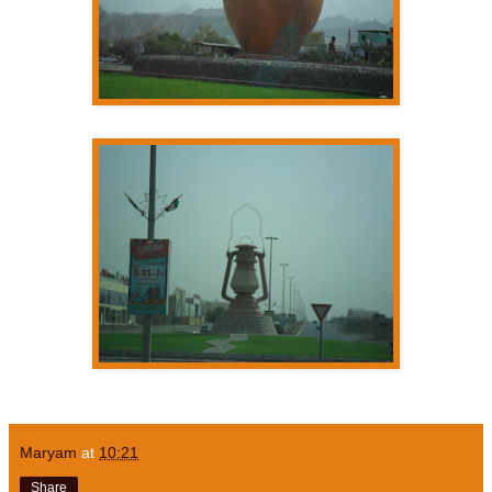
Maryam
at
10:21
Share