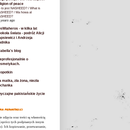
ligion of peace
 to jest NASHEED? / What is
SHEED? / Ma howa al
ASHEED?
 years ago
sWiaheros - w kilka lat
okoła świata - podróż Alicji
psiewicz i Andrzeja
udnika
abella's blog
eprofesjonalnie o
osmetykach.
opotkin
a matka, zła żona, niezła
ochanka
yczajne pakistańskie życie
ka prywatności
e zdjęcia oraz treści są własnością
 (oprócz tych podpisanych innym
). Ich kopiowanie, przetwarzanie,