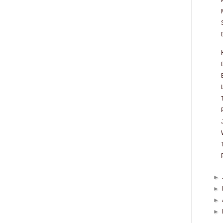
►
►
►
►