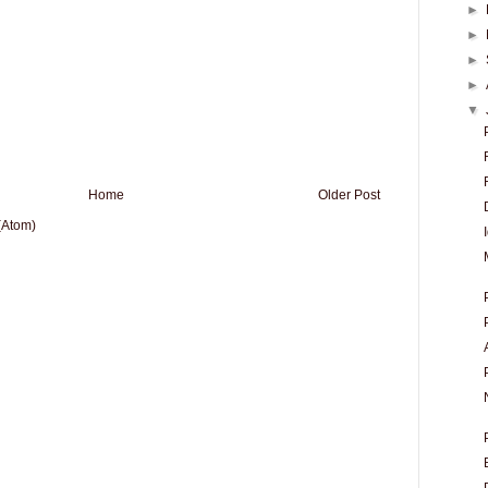
►
►
►
►
▼
Home
Older Post
(Atom)