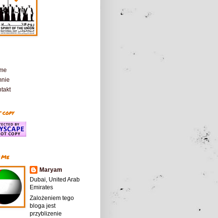
me
mnie
takt
 copy
 Me
Maryam
Dubai, United Arab
Emirates
Zalożeniem tego
bloga jest
przyblizenie