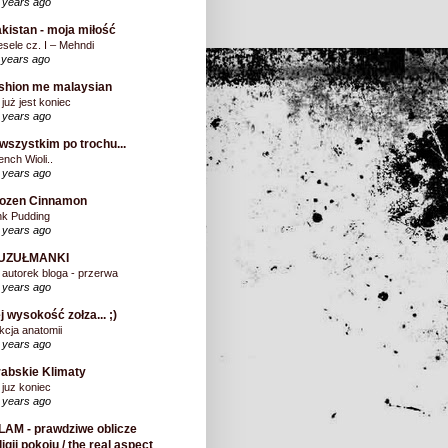
 years ago
kistan - moja miłość
sele cz. I – Mehndi
 years ago
shion me malaysian
 już jest koniec
 years ago
wszystkim po trochu...
ench Wioli..
 years ago
rozen Cinnamon
nk Pudding
 years ago
UZUŁMANKI
 autorek bloga - przerwa
 years ago
j wysokość zołza... ;)
kcja anatomii
 years ago
abskie Klimaty
 juz koniec
 years ago
LAM - prawdziwe oblicze
ligii pokoju / the real aspect