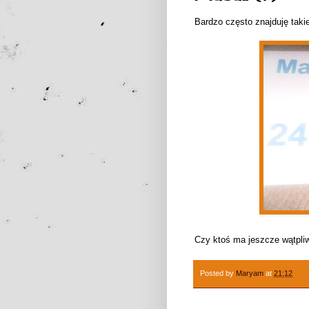
Bardzo często znajduję taki
Czy ktoś ma jeszcze wątpliw
Posted by
Maryam
at
21:12