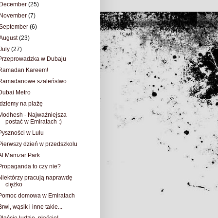
December
(25)
November
(7)
September
(6)
August
(23)
July
(27)
Przeprowadzka w Dubaju
Ramadan Kareem!
Ramadanowe szaleństwo
Dubai Metro
Idziemy na plażę
Modhesh - Najważniejsza
postać w Emiratach :)
Pyszności w Lulu
Pierwszy dzień w przedszkolu
Al Mamzar Park
Propaganda to czy nie?
Niektórzy pracują naprawdę
ciężko
Pomoc domowa w Emiratach
Brwi, wąsik i inne takie...