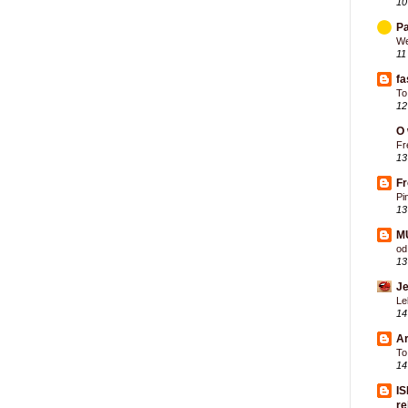
10
Pa
We
11
fa
To
12
O 
Fr
13
F
Pi
13
M
od
13
Je
Le
14
Ar
To
14
IS
re