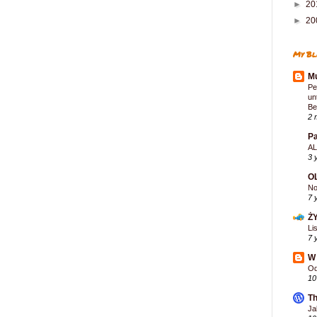
►
20
►
20
My Bl
Mu
Pe
un
Be
2 
Pa
AL
3 
O
No
7 
Ż
Li
7 
W 
Od
10
Th
Ja