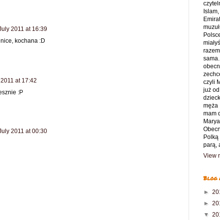
czytel
Islam,
Emirat
muzuł
July 2011 at 16:39
Polsce
nice, kochana :D
miały
razem 
sama.
obecny
zechce
 2011 at 17:42
czyli
już od
esznie :P
dziec
męża 
mam d
Marya
Obecn
July 2011 at 00:30
Polką
parą, 
View m
Blog 
►
20
►
20
▼
20