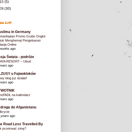
10
(5)
09
(30)
og List
slima in Germany
manfaatan Promo Gratis Ongkir
tuk Menghemat Pengeluaran
lanja Online
months ago
sja Świata - podróże
AYA RESORT – Ubud
years ago
LZUSY u Fajwokloków
wy blog juz dziala!!
years ago
YWOTNIK
stoPADŁ na kalendarz
years ago
drogę do Afganistanu
krycie
 years ago
e Road Less Travelled By
k przetrwać zimę?