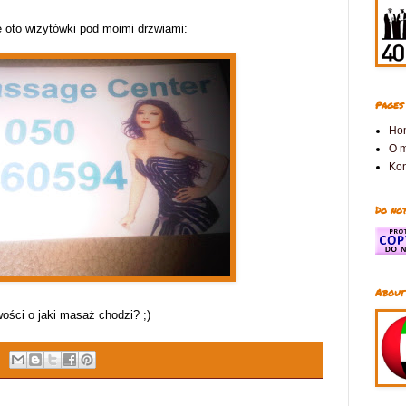
e oto wizytówki pod moimi drzwiami:
Pages
Ho
O 
Kon
Do not
About
ości o jaki masaż chodzi? ;)