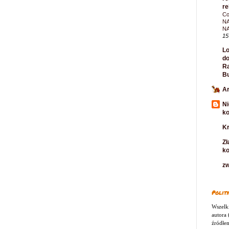
re
Co
NA
N
15
Lo
do
Ra
B
Ar
Ni
k
Kr
Zł
k
zw
Polity
Wszelki
autora
źródłem