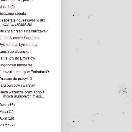
Płaćcie ludzie, płaćcie!
Masaż (?)
Smażona cebula
Desperate housewives w akcji
czyli.... JAMBASE!
Kto chce przepis na kurczaka?
Dubai Summer Surprises
Być kobietą, być kobietą...
Lunch po afgańsku
Tanie loty do Emiratów
Pogodowa masakra!
Jak szukac pracy w Emiratach?
Wracam do pracy! :D
Targ owocow i warzyw
Piach wszedzie oraz jedno z
moich ulubionych miejs...
June
(16)
May
(11)
April
(16)
March
(9)