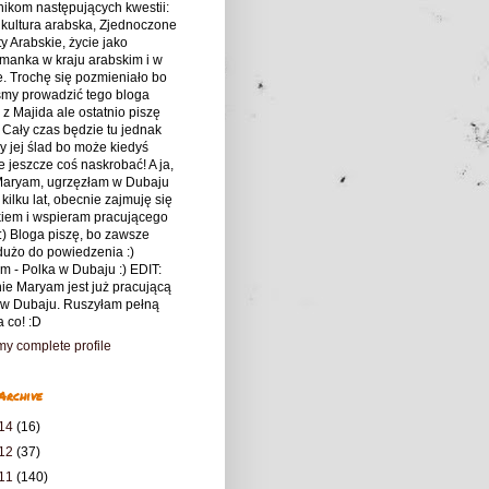
nikom następujących kwestii:
 kultura arabska, Zjednoczone
y Arabskie, życie jako
manka w kraju arabskim i w
. Trochę się pozmieniało bo
śmy prowadzić tego bloga
z Majida ale ostatnio piszę
 Cały czas będzie tu jednak
 jej ślad bo może kiedyś
 jeszcze coś naskrobać! A ja,
 Maryam, ugrzęzłam w Dubaju
 kilku lat, obecnie zajmuję się
kiem i wspieram pracującego
:) Bloga piszę, bo zawsze
użo do powiedzenia :)
m - Polka w Dubaju :) EDIT:
ie Maryam jest już pracującą
 w Dubaju. Ruszyłam pełną
a co! :D
y complete profile
Archive
14
(16)
12
(37)
11
(140)