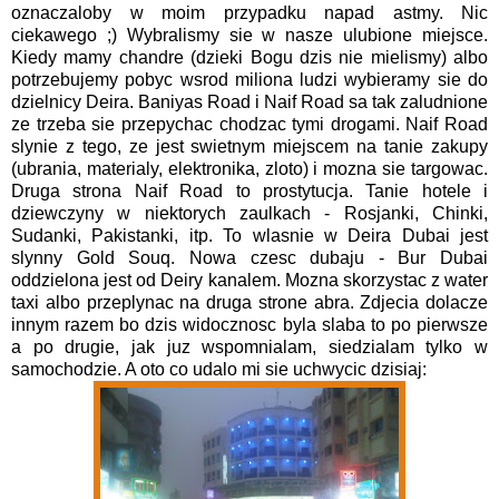
oznaczaloby w moim przypadku napad astmy. Nic
ciekawego ;) Wybralismy sie w nasze ulubione miejsce.
Kiedy mamy chandre (dzieki Bogu dzis nie mielismy) albo
potrzebujemy pobyc wsrod miliona ludzi wybieramy sie do
dzielnicy Deira. Baniyas Road i Naif Road sa tak zaludnione
ze trzeba sie przepychac chodzac tymi drogami. Naif Road
slynie z tego, ze jest swietnym miejscem na tanie zakupy
(ubrania, materialy, elektronika, zloto) i mozna sie targowac.
Druga strona Naif Road to prostytucja. Tanie hotele i
dziewczyny w niektorych zaulkach - Rosjanki, Chinki,
Sudanki, Pakistanki, itp. To wlasnie w Deira Dubai jest
slynny Gold Souq. Nowa czesc dubaju - Bur Dubai
oddzielona jest od Deiry kanalem. Mozna skorzystac z water
taxi albo przeplynac na druga strone abra. Zdjecia dolacze
innym razem bo dzis widocznosc byla slaba to po pierwsze
a po drugie, jak juz wspomnialam, siedzialam tylko w
samochodzie. A oto co udalo mi sie uchwycic dzisiaj: