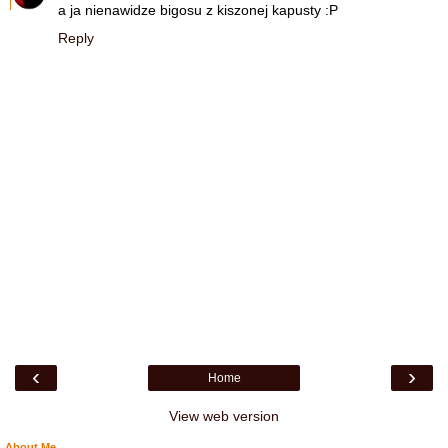
a ja nienawidze bigosu z kiszonej kapusty :P
Reply
‹
›
Home
View web version
About Me